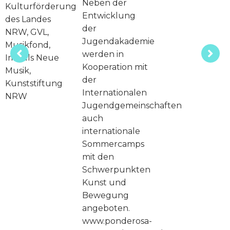
Neben der
Kulturförderung
Entwicklung
des Landes
der
NRW, GVL,
Jugendakademie
Musikfond,
werden in
Impuls Neue
Kooperation mit
Musik,
der
Kunststiftung
Internationalen
NRW
Jugendgemeinschaften
auch
internationale
Sommercamps
mit den
Schwerpunkten
Kunst und
Bewegung
angeboten.
www.ponderosa-