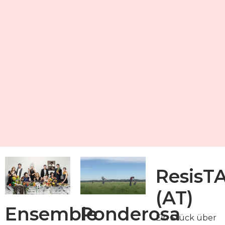
ResisT
(AT)
Ensemble
Ponderosa
Ein Stück über