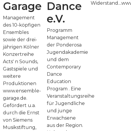
Garage
Dance
Widerstand....ww
e.V.
Management
des 10-köpfigen
Programm
Ensembles
Management
sowie der drei-
der Ponderosa
jährigen Kölner
Jugendakademie
Konzertreihe
und dem
Acts' n Sounds,
Contemporary
Gastspiele und
Dance
weitere
Education
Produktionen
Program . Eine
www.ensemble-
Veranstaltungsreihe
garage.de.
für Jugendliche
Gefördert u.a.
und junge
durch die Ernst
Erwachsene
von Siemens
aus der Region.
Musikstiftung,